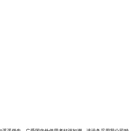
内遥遥领先，广受国内外使用者好评如潮，该设备采用我公司独