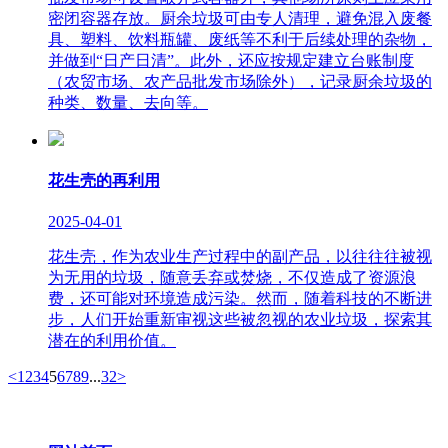
密闭容器存放。厨余垃圾可由专人清理，避免混入废餐
具、塑料、饮料瓶罐、废纸等不利于后续处理的杂物，
并做到“日产日清”。此外，还应按规定建立台账制度
（农贸市场、农产品批发市场除外），记录厨余垃圾的
种类、数量、去向等。
花生壳的再利用
2025-04-01
花生壳，作为农业生产过程中的副产品，以往往往被视
为无用的垃圾，随意丢弃或焚烧，不仅造成了资源浪
费，还可能对环境造成污染。然而，随着科技的不断进
步，人们开始重新审视这些被忽视的农业垃圾，探索其
潜在的利用价值。
<
1
2
3
4
5
6
7
8
9
...
32
>